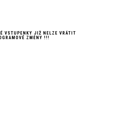
NÉ VSTUPENKY JIŽ NELZE VRÁTIT
OGRAMOVÉ ZMĚNY !!!
RADNÍ 5341, CHOMUTOV
RAZENA.