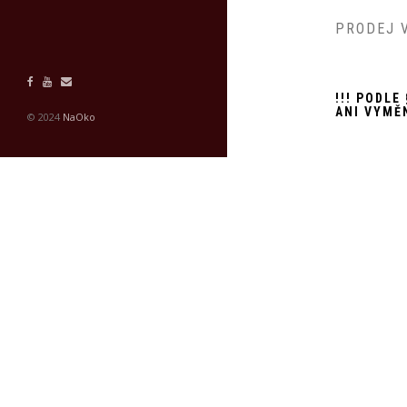
PRODEJ V
!!! PODL
ANI VYMĚ
© 2024
NaOko