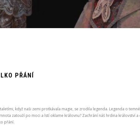
BLKO PŘÁNÍ
letími, když naši zemi protkávala magie, se zrodila legenda. Legenda o temné síl
mnota zatouží po moci a lstí oklame královnu? Zachrání náš hrdina království a 
o přání.