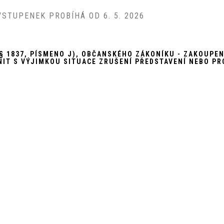
STUPENEK PROBÍHÁ OD 6. 5. 2026
E § 1837, PÍSMENO J), OBČANSKÉHO ZÁKONÍKU - ZAKOUPE
NIT S VÝJIMKOU SITUACE ZRUŠENÍ PŘEDSTAVENÍ NEBO PR
INFO@DIVADLONAOKO.CZ
+(420) 773 711 930
ZAH
© 2026
NAOKO
, VŠECHNA PRÁVA VYH