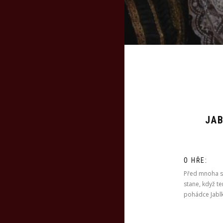
JA
O HŘE:
Před mnoha sta
stane, když te
pohádce Jablk